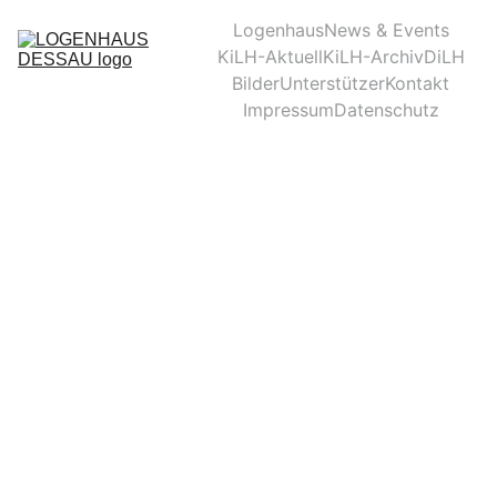
Logenhaus
News & Events
KiLH-Aktuell
KiLH-Archiv
DiLH
Bilder
Unterstützer
Kontakt
Impressum
Datenschutz