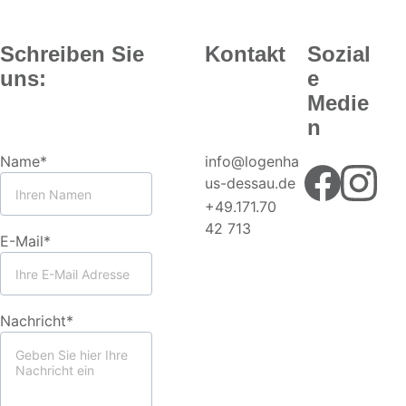
Schreiben Sie 
Kontakt
Sozial
uns:
e 
Eintritt frei
Medie
Sie zahlen danach, wenn und was 
n
Sie möchten
Name*
info@logenha
us-dessau.de
+49.171.70 
42 713
E-Mail*
Nachricht*