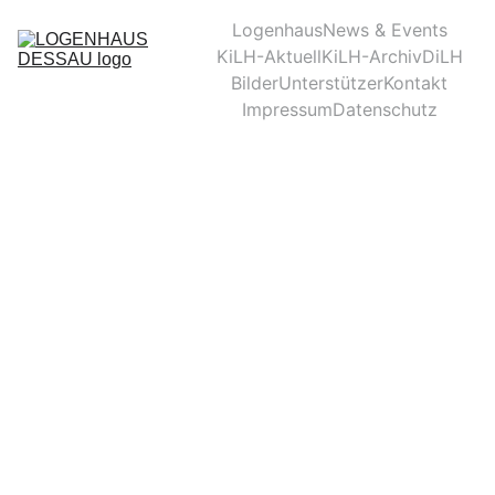
Logenhaus
News & Events
KiLH-Aktuell
KiLH-Archiv
DiLH
Bilder
Unterstützer
Kontakt
Impressum
Datenschutz