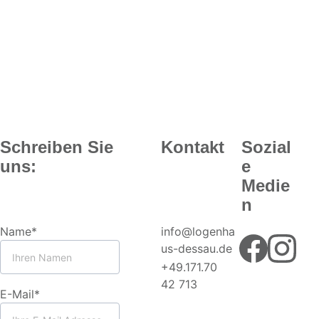
Weitere Informationen zum 
gesamten Programm der 
Schreiben Sie 
Kontakt
Sozial
Literaturtage sind auf den Seiten der 
uns:
Stadtverwaltung Dessau zu finden.
e 
Medie
Keine Reservierung - Frühzeitiges 
n
Erscheinen sichert die besten Plätze.
Name*
info@logenha
Der Eintritt ist frei.
us-dessau.de
Sa, 16.05.2026 18Uhr
+49.171.70 
42 713
Logenhaus Dessau
E-Mail*
Ferdinand-von-Schill-Straße 7 | 