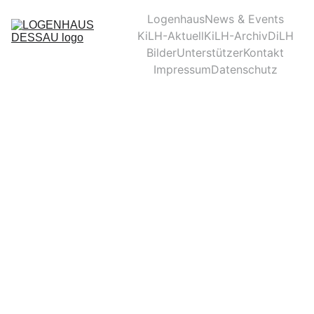
Logenhaus
News & Events
KiLH-Aktuell
KiLH-Archiv
DiLH
Bilder
Unterstützer
Kontakt
Impressum
Datenschutz